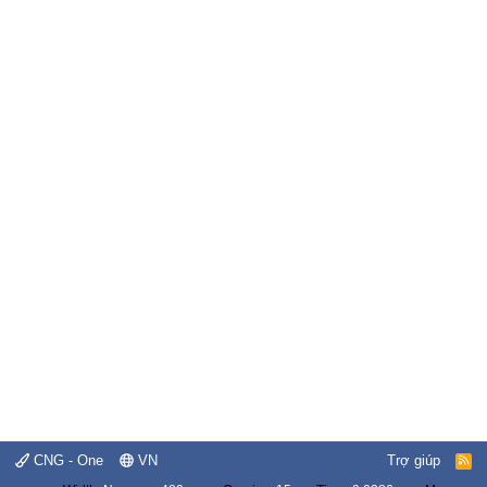
CNG - One
VN
Trợ giúp
R
S