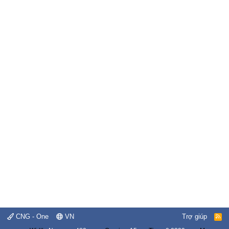
CNG - One
VN
Trợ giúp
R
S