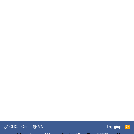
CNG - One
VN
Trợ giúp
R
S