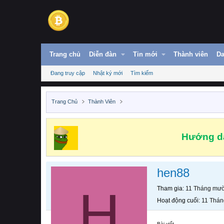
Trang chủ
Diễn đàn
Tin mới
Thành viên
Da
Đang truy cập
Nhật ký mới
Tìm kiếm
Trang Chủ
Thành Viên
Hướng dẫ
hen88
H
Tham gia
11 Tháng mườ
Hoạt động cuối
11 Thán
Bài viết