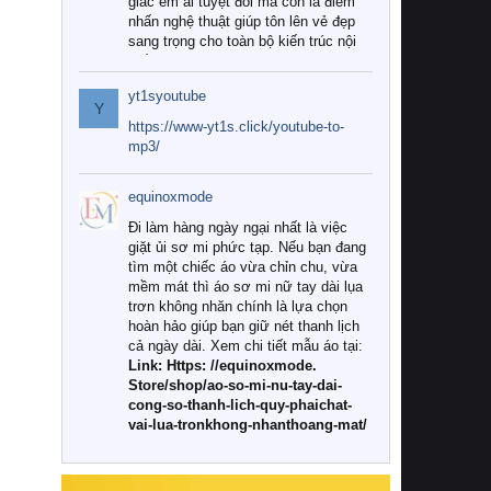
giác êm ái tuyệt đối mà còn là điểm
nhấn nghệ thuật giúp tôn lên vẻ đẹp
sang trọng cho toàn bộ kiến trúc nội
thất.
yt1syoutube
Tuy nhiên, giữa thị trường đa dạng
Y
với vô vàn thương hiệu và mẫu mã
https://www-yt1s.click/youtube-to-
như hiện nay, làm thế nào để chọn
mp3/
được những bộ chăn ga gối đệm cao
cấp thực sự chất lượng, phù hợp với
equinoxmode
khí hậu và nhu cầu sử dụng của gia
đình? Hãy cùng chúng tôi đi tìm lời
Đi làm hàng ngày ngại nhất là việc
giải đáp chi tiết qua bài viết dưới đây.
giặt ủi sơ mi phức tạp. Nếu bạn đang
tìm một chiếc áo vừa chỉn chu, vừa
1. Tại sao các gia đình hiện đại lại ưa
mềm mát thì áo sơ mi nữ tay dài lụa
chuộng chăn ga gối đệm cao cấp?
trơn không nhăn chính là lựa chọn
hoàn hảo giúp bạn giữ nét thanh lịch
Khác với các dòng sản phẩm thông
cả ngày dài. Xem chi tiết mẫu áo tại:
thường, những bộ chăn ga gối đệm
Link: Https: //equinoxmode.
cao cấp trải qua quy trình sản xuất
Store/shop/ao-so-mi-nu-tay-dai-
nghiêm ngặt từ khâu chọn lọc nguyên
cong-so-thanh-lich-quy-phaichat-
liệu tự nhiên đến công nghệ dệt
vai-lua-tronkhong-nhanthoang-mat/
nhuộm hiện đại không chứa hóa chất
độc hại. Khi sử dụng dòng sản phẩm
này, bạn sẽ cảm nhận rõ rệt sự khác