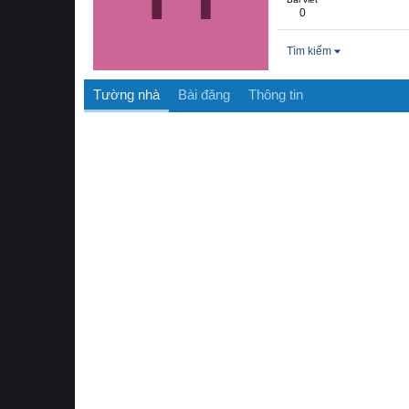
0
Tìm kiếm
Tường nhà
Bài đăng
Thông tin