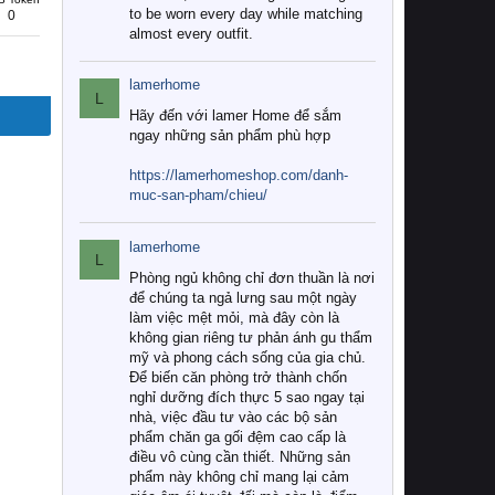
to be worn every day while matching
0
almost every outfit.
lamerhome
L
Hãy đến với lamer Home để sắm
ngay những sản phẩm phù hợp
https://lamerhomeshop.com/danh-
muc-san-pham/chieu/
lamerhome
L
Phòng ngủ không chỉ đơn thuần là nơi
để chúng ta ngả lưng sau một ngày
làm việc mệt mỏi, mà đây còn là
không gian riêng tư phản ánh gu thẩm
mỹ và phong cách sống của gia chủ.
Để biến căn phòng trở thành chốn
nghỉ dưỡng đích thực 5 sao ngay tại
nhà, việc đầu tư vào các bộ sản
phẩm chăn ga gối đệm cao cấp là
điều vô cùng cần thiết. Những sản
phẩm này không chỉ mang lại cảm