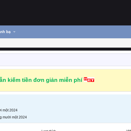
nh bạ
n kiếm tiền đơn giản miễn phí
i một 2024
g mười một 2024
Lượt thích
VN