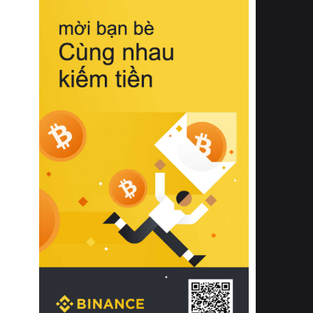
biệt từ bề mặt vải mềm mịn, khả năng
thoáng khí tuyệt vời cho đến độ đàn
hồi chuẩn xác của phần đệm nâng đỡ
cột sống.
Bên cạnh đó, việc lựa chọn các dòng
sản phẩm đạt chuẩn chất lượng quốc
tế còn giúp ngăn ngừa tình trạng kích
ứng da, hạn chế sự phát triển của vi
khuẩn và nấm mốc trong điều kiện
thời tiết nóng ẩm. Bạn có thể tìm hiểu
thêm các nghiên cứu khoa học về tác
động của giấc ngủ và môi trường
phòng ngủ đối với sức khỏe con
người tại Sleep Foundation (External
Link) để có cái nhìn toàn diện hơn.
2. Các tiêu chí vàng khi lựa chọn
chăn ga gối đệm cao cấp cho phòng
ngủ
Để sở hữu một bộ chăn ga gối đệm
cao cấp hoàn hảo cả về thẩm mỹ lẫn
công năng, người tiêu dùng cần cân
nhắc kỹ lưỡng các tiêu chí quan trọng