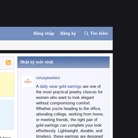
Đăng nhập
Đăng ký
Tìm kiếm
Nhật ký mới nhất
siriusjewelers
Binance
MEXC
A
daily wear gold earrings
are one of
the most practical jewelry choices for
women who want to look elegant
without compromising comfort.
Whether you're heading to the office,
attending college, working from home,
or meeting friends, the right pair of
gold earrings can complete your look
effortlessly. Lightweight, durable, and
timeless, these earrings are designed
B Token