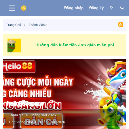
Đăng nhập
Đăng ký
Trang Chủ
Thành Viên
Hướng dẫn kiếm tiền đơn giản miễn phí
hello888space
Tham gia
18 Tháng sáu 2026
Hoạt động cuối
18 Tháng sáu 2026