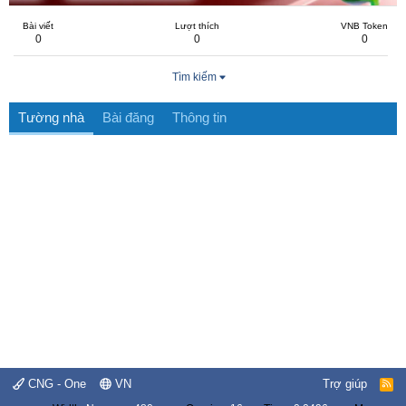
Bài viết
Lượt thích
VNB Token
0
0
0
Tìm kiếm
Tường nhà
Bài đăng
Thông tin
CNG - One
VN
Trợ giúp
R
S