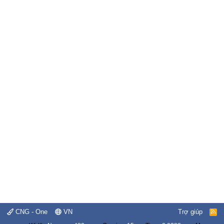
CNG - One
VN
Trợ giúp
R
S