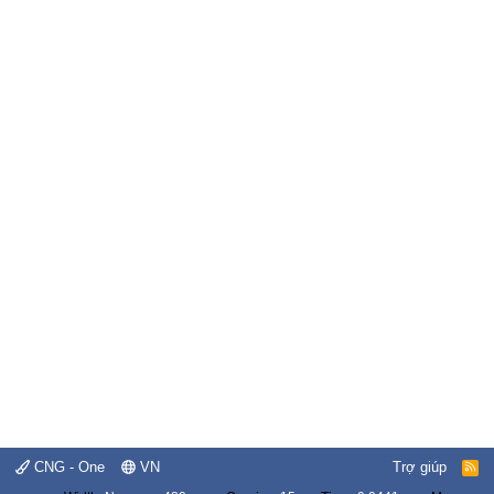
CNG - One
VN
Trợ giúp
R
S