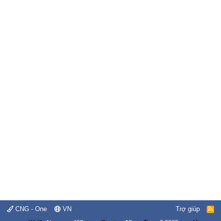
CNG - One
VN
Trợ giúp
R
S