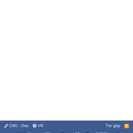
CNG - One
VN
Trợ giúp
R
S