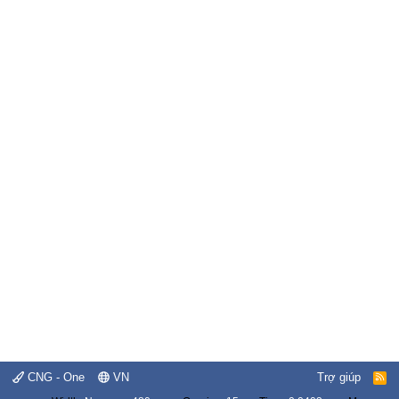
CNG - One
VN
Trợ giúp
R
S