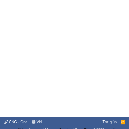
CNG - One
VN
Trợ giúp
R
S