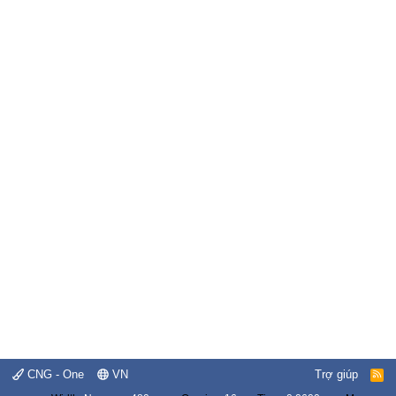
CNG - One
VN
Trợ giúp
R
S