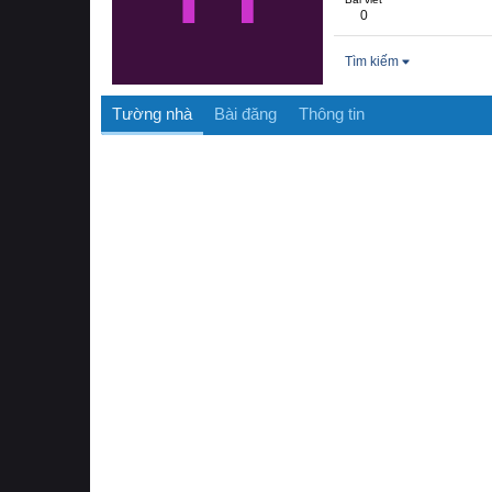
0
Tìm kiếm
Tường nhà
Bài đăng
Thông tin