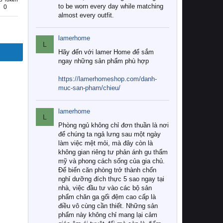
to be worn every day while matching
0
almost every outfit.
lamerhome
L
Hãy đến với lamer Home để sắm
ngay những sản phẩm phù hợp
https://lamerhomeshop.com/danh-
muc-san-pham/chieu/
lamerhome
L
Phòng ngủ không chỉ đơn thuần là nơi
để chúng ta ngả lưng sau một ngày
làm việc mệt mỏi, mà đây còn là
không gian riêng tư phản ánh gu thẩm
mỹ và phong cách sống của gia chủ.
Để biến căn phòng trở thành chốn
nghỉ dưỡng đích thực 5 sao ngay tại
nhà, việc đầu tư vào các bộ sản
phẩm chăn ga gối đệm cao cấp là
điều vô cùng cần thiết. Những sản
phẩm này không chỉ mang lại cảm