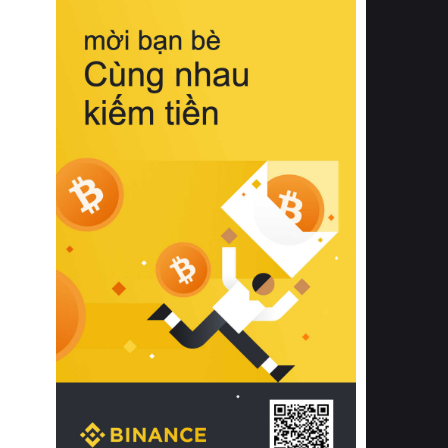
biệt từ bề mặt vải mềm mịn, khả năng
thoáng khí tuyệt vời cho đến độ đàn
hồi chuẩn xác của phần đệm nâng đỡ
cột sống.
Bên cạnh đó, việc lựa chọn các dòng
sản phẩm đạt chuẩn chất lượng quốc
tế còn giúp ngăn ngừa tình trạng kích
ứng da, hạn chế sự phát triển của vi
khuẩn và nấm mốc trong điều kiện
thời tiết nóng ẩm. Bạn có thể tìm hiểu
thêm các nghiên cứu khoa học về tác
động của giấc ngủ và môi trường
phòng ngủ đối với sức khỏe con
người tại Sleep Foundation (External
Link) để có cái nhìn toàn diện hơn.
2. Các tiêu chí vàng khi lựa chọn
chăn ga gối đệm cao cấp cho phòng
ngủ
Để sở hữu một bộ chăn ga gối đệm
cao cấp hoàn hảo cả về thẩm mỹ lẫn
công năng, người tiêu dùng cần cân
nhắc kỹ lưỡng các tiêu chí quan trọng