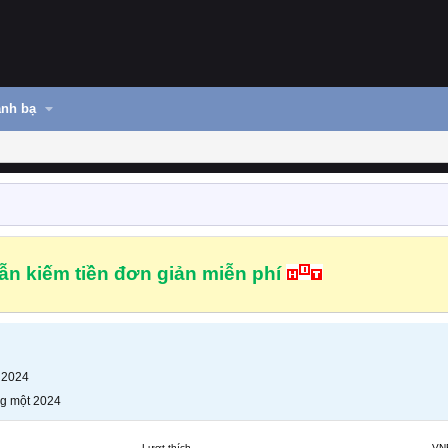
nh bạ
n kiếm tiền đơn giản miễn phí
 2024
g một 2024
Lượt thích
VN