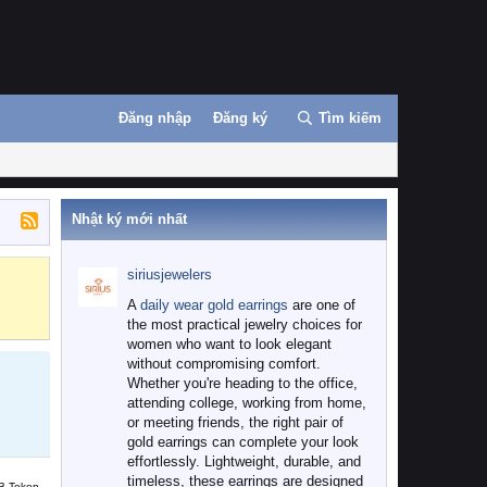
Đăng nhập
Đăng ký
Tìm kiếm
Nhật ký mới nhất
siriusjewelers
Binance
MEXC
A
daily wear gold earrings
are one of
the most practical jewelry choices for
women who want to look elegant
without compromising comfort.
Whether you're heading to the office,
attending college, working from home,
or meeting friends, the right pair of
gold earrings can complete your look
effortlessly. Lightweight, durable, and
timeless, these earrings are designed
B Token