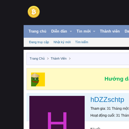
Trang chủ
Diễn đàn
Tin mới
Thành viên
Da
Đang truy cập
Nhật ký mới
Tìm kiếm
Trang Chủ
Thành Viên
Hướng dẫ
hDZZschtp
H
Tham gia
31 Tháng một
Hoạt động cuối
31 Thán
Bài viết