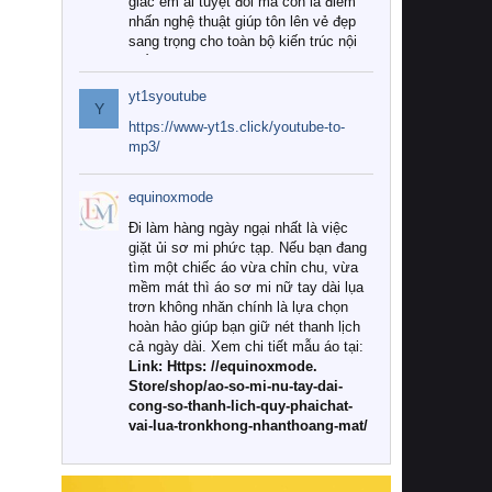
giác êm ái tuyệt đối mà còn là điểm
nhấn nghệ thuật giúp tôn lên vẻ đẹp
sang trọng cho toàn bộ kiến trúc nội
thất.
yt1syoutube
Tuy nhiên, giữa thị trường đa dạng
Y
với vô vàn thương hiệu và mẫu mã
https://www-yt1s.click/youtube-to-
như hiện nay, làm thế nào để chọn
mp3/
được những bộ chăn ga gối đệm cao
cấp thực sự chất lượng, phù hợp với
equinoxmode
khí hậu và nhu cầu sử dụng của gia
đình? Hãy cùng chúng tôi đi tìm lời
Đi làm hàng ngày ngại nhất là việc
giải đáp chi tiết qua bài viết dưới đây.
giặt ủi sơ mi phức tạp. Nếu bạn đang
tìm một chiếc áo vừa chỉn chu, vừa
1. Tại sao các gia đình hiện đại lại ưa
mềm mát thì áo sơ mi nữ tay dài lụa
chuộng chăn ga gối đệm cao cấp?
trơn không nhăn chính là lựa chọn
hoàn hảo giúp bạn giữ nét thanh lịch
Khác với các dòng sản phẩm thông
cả ngày dài. Xem chi tiết mẫu áo tại:
thường, những bộ chăn ga gối đệm
Link: Https: //equinoxmode.
cao cấp trải qua quy trình sản xuất
Store/shop/ao-so-mi-nu-tay-dai-
nghiêm ngặt từ khâu chọn lọc nguyên
cong-so-thanh-lich-quy-phaichat-
liệu tự nhiên đến công nghệ dệt
vai-lua-tronkhong-nhanthoang-mat/
nhuộm hiện đại không chứa hóa chất
độc hại. Khi sử dụng dòng sản phẩm
này, bạn sẽ cảm nhận rõ rệt sự khác