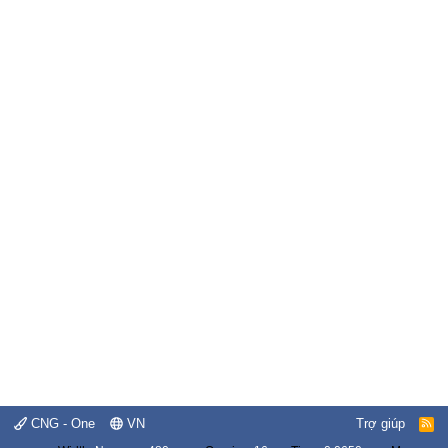
CNG - One
VN
Trợ giúp
R
S