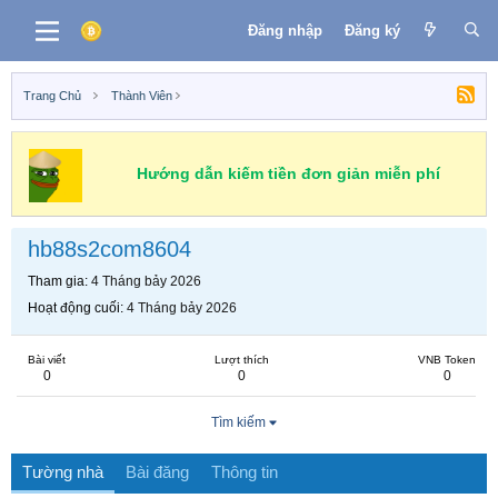
Đăng nhập
Đăng ký
Trang Chủ
Thành Viên
Hướng dẫn kiếm tiền đơn giản miễn phí
hb88s2com8604
Tham gia
4 Tháng bảy 2026
Hoạt động cuối
4 Tháng bảy 2026
Bài viết
Lượt thích
VNB Token
0
0
0
Tìm kiếm
Tường nhà
Bài đăng
Thông tin