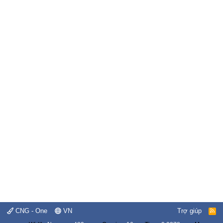
CNG - One
VN
Trợ giúp
R
S