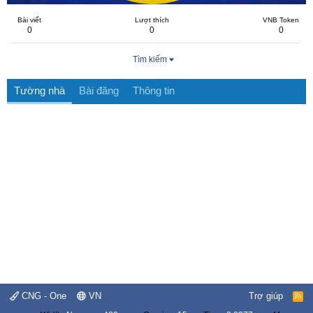
Bài viết
Lượt thích
VNB Token
0
0
0
Tìm kiếm
Tường nhà
Bài đăng
Thông tin
CNG - One
VN
Trợ giúp
R
S