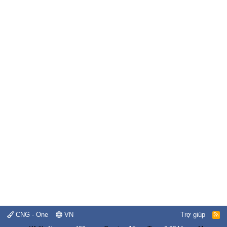
CNG - One
VN
Trợ giúp
R
S