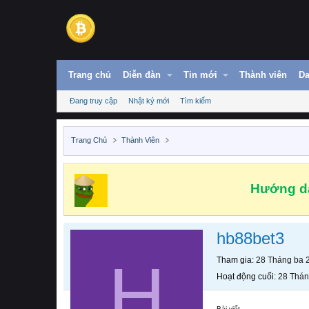
Trang chủ
Diễn đàn
Tin mới
Thành viên
Da
Đang truy cập
Nhật ký mới
Tìm kiếm
Trang Chủ
Thành Viên
Hướng dẫ
hb88bet3
H
Tham gia
28 Tháng ba 
Hoạt động cuối
28 Thán
Bài viết