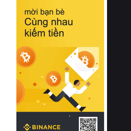
biệt từ bề mặt vải mềm mịn, khả năng
thoáng khí tuyệt vời cho đến độ đàn
hồi chuẩn xác của phần đệm nâng đỡ
cột sống.
Bên cạnh đó, việc lựa chọn các dòng
sản phẩm đạt chuẩn chất lượng quốc
tế còn giúp ngăn ngừa tình trạng kích
ứng da, hạn chế sự phát triển của vi
khuẩn và nấm mốc trong điều kiện
thời tiết nóng ẩm. Bạn có thể tìm hiểu
thêm các nghiên cứu khoa học về tác
động của giấc ngủ và môi trường
phòng ngủ đối với sức khỏe con
người tại Sleep Foundation (External
Link) để có cái nhìn toàn diện hơn.
2. Các tiêu chí vàng khi lựa chọn
chăn ga gối đệm cao cấp cho phòng
ngủ
Để sở hữu một bộ chăn ga gối đệm
cao cấp hoàn hảo cả về thẩm mỹ lẫn
công năng, người tiêu dùng cần cân
nhắc kỹ lưỡng các tiêu chí quan trọng