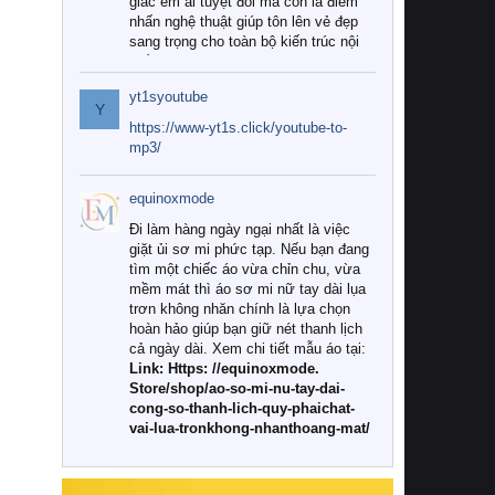
giác êm ái tuyệt đối mà còn là điểm
nhấn nghệ thuật giúp tôn lên vẻ đẹp
sang trọng cho toàn bộ kiến trúc nội
thất.
yt1syoutube
Tuy nhiên, giữa thị trường đa dạng
Y
với vô vàn thương hiệu và mẫu mã
https://www-yt1s.click/youtube-to-
như hiện nay, làm thế nào để chọn
mp3/
được những bộ chăn ga gối đệm cao
cấp thực sự chất lượng, phù hợp với
equinoxmode
khí hậu và nhu cầu sử dụng của gia
đình? Hãy cùng chúng tôi đi tìm lời
Đi làm hàng ngày ngại nhất là việc
giải đáp chi tiết qua bài viết dưới đây.
giặt ủi sơ mi phức tạp. Nếu bạn đang
tìm một chiếc áo vừa chỉn chu, vừa
1. Tại sao các gia đình hiện đại lại ưa
mềm mát thì áo sơ mi nữ tay dài lụa
chuộng chăn ga gối đệm cao cấp?
trơn không nhăn chính là lựa chọn
hoàn hảo giúp bạn giữ nét thanh lịch
Khác với các dòng sản phẩm thông
cả ngày dài. Xem chi tiết mẫu áo tại:
thường, những bộ chăn ga gối đệm
Link: Https: //equinoxmode.
cao cấp trải qua quy trình sản xuất
Store/shop/ao-so-mi-nu-tay-dai-
nghiêm ngặt từ khâu chọn lọc nguyên
cong-so-thanh-lich-quy-phaichat-
liệu tự nhiên đến công nghệ dệt
vai-lua-tronkhong-nhanthoang-mat/
nhuộm hiện đại không chứa hóa chất
độc hại. Khi sử dụng dòng sản phẩm
này, bạn sẽ cảm nhận rõ rệt sự khác