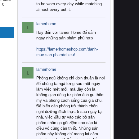
to be worn every day while matching
0
almost every outfit.
lamerhome
L
Hãy đến với lamer Home để sắm
ngay những sản phẩm phù hợp
https://lamerhomeshop.com/danh-
muc-san-pham/chieu/
lamerhome
L
Phòng ngủ không chỉ đơn thuần là nơi
để chúng ta ngả lưng sau một ngày
làm việc mệt mỏi, mà đây còn là
không gian riêng tư phản ánh gu thẩm
mỹ và phong cách sống của gia chủ.
Để biến căn phòng trở thành chốn
nghỉ dưỡng đích thực 5 sao ngay tại
nhà, việc đầu tư vào các bộ sản
phẩm chăn ga gối đệm cao cấp là
điều vô cùng cần thiết. Những sản
phẩm này không chỉ mang lại cảm