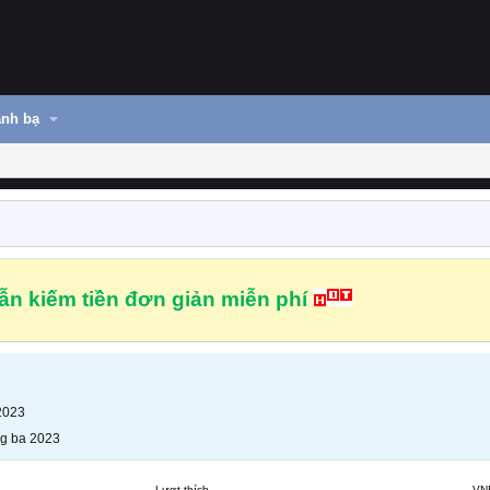
nh bạ
n kiếm tiền đơn giản miễn phí
2023
g ba 2023
Lượt thích
VN