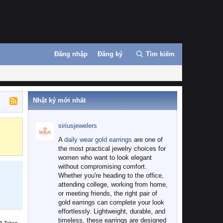
Đăng nhập
Đăng ký
Tìm kiếm
Nhật ký mới nhất
siriusjewelers
Binance
MEXC
A
daily wear gold earrings
are one of
the most practical jewelry choices for
women who want to look elegant
without compromising comfort.
Whether you're heading to the office,
attending college, working from home,
or meeting friends, the right pair of
gold earrings can complete your look
effortlessly. Lightweight, durable, and
timeless, these earrings are designed
B Token