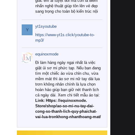
giác êm ái tuyệt đối mà còn là điểm
nhấn nghệ thuật giúp tôn lên vẻ đẹp
sang trọng cho toàn bộ kiến trúc nội
thất.
yt1syoutube
Tuy nhiên, giữa thị trường đa dạng
Y
với vô vàn thương hiệu và mẫu mã
https://www-yt1s.click/youtube-to-
như hiện nay, làm thế nào để chọn
mp3/
được những bộ chăn ga gối đệm cao
cấp thực sự chất lượng, phù hợp với
equinoxmode
khí hậu và nhu cầu sử dụng của gia
đình? Hãy cùng chúng tôi đi tìm lời
Đi làm hàng ngày ngại nhất là việc
giải đáp chi tiết qua bài viết dưới đây.
giặt ủi sơ mi phức tạp. Nếu bạn đang
tìm một chiếc áo vừa chỉn chu, vừa
1. Tại sao các gia đình hiện đại lại ưa
mềm mát thì áo sơ mi nữ tay dài lụa
chuộng chăn ga gối đệm cao cấp?
trơn không nhăn chính là lựa chọn
hoàn hảo giúp bạn giữ nét thanh lịch
Khác với các dòng sản phẩm thông
cả ngày dài. Xem chi tiết mẫu áo tại:
thường, những bộ chăn ga gối đệm
Link: Https: //equinoxmode.
cao cấp trải qua quy trình sản xuất
Store/shop/ao-so-mi-nu-tay-dai-
nghiêm ngặt từ khâu chọn lọc nguyên
cong-so-thanh-lich-quy-phaichat-
liệu tự nhiên đến công nghệ dệt
vai-lua-tronkhong-nhanthoang-mat/
nhuộm hiện đại không chứa hóa chất
độc hại. Khi sử dụng dòng sản phẩm
này, bạn sẽ cảm nhận rõ rệt sự khác