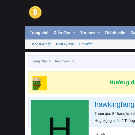
Trang chủ
Diễn đàn
Tin mới
Thành viên
Da
Đang truy cập
Nhật ký mới
Tìm kiếm
Trang Chủ
Thành Viên
Hướng dẫ
hawkingfang
H
Tham gia
9 Tháng tư 2
Hoạt động cuối
9 Tháng
Bài viết