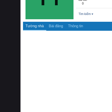
0
Tìm kiếm
Tường nhà
Bài đăng
Thông tin