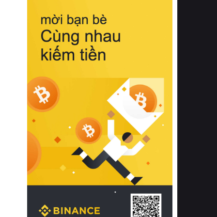
biệt từ bề mặt vải mềm mịn, khả năng
thoáng khí tuyệt vời cho đến độ đàn
hồi chuẩn xác của phần đệm nâng đỡ
cột sống.
Bên cạnh đó, việc lựa chọn các dòng
sản phẩm đạt chuẩn chất lượng quốc
tế còn giúp ngăn ngừa tình trạng kích
ứng da, hạn chế sự phát triển của vi
khuẩn và nấm mốc trong điều kiện
thời tiết nóng ẩm. Bạn có thể tìm hiểu
thêm các nghiên cứu khoa học về tác
động của giấc ngủ và môi trường
phòng ngủ đối với sức khỏe con
người tại Sleep Foundation (External
Link) để có cái nhìn toàn diện hơn.
2. Các tiêu chí vàng khi lựa chọn
chăn ga gối đệm cao cấp cho phòng
ngủ
Để sở hữu một bộ chăn ga gối đệm
cao cấp hoàn hảo cả về thẩm mỹ lẫn
công năng, người tiêu dùng cần cân
nhắc kỹ lưỡng các tiêu chí quan trọng