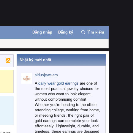
Đăng nhập
Đăng ký
Tìm kiếm
Nhật ký mới nhất
siriusjewelers
Binance
MEXC
A
daily wear gold earrings
are one of
the most practical jewelry choices for
women who want to look elegant
without compromising comfort.
Whether you're heading to the office,
attending college, working from home,
or meeting friends, the right pair of
gold earrings can complete your look
effortlessly. Lightweight, durable, and
timeless, these earrings are designed
B Token