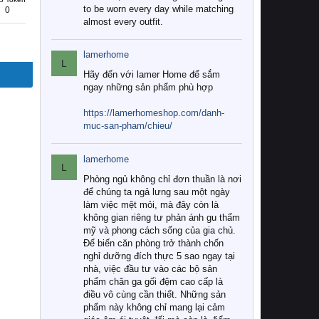
to be worn every day while matching
0
almost every outfit.
lamerhome
L
Hãy đến với lamer Home để sắm
ngay những sản phẩm phù hợp
https://lamerhomeshop.com/danh-
muc-san-pham/chieu/
lamerhome
L
Phòng ngủ không chỉ đơn thuần là nơi
để chúng ta ngả lưng sau một ngày
làm việc mệt mỏi, mà đây còn là
không gian riêng tư phản ánh gu thẩm
mỹ và phong cách sống của gia chủ.
Để biến căn phòng trở thành chốn
nghỉ dưỡng đích thực 5 sao ngay tại
nhà, việc đầu tư vào các bộ sản
phẩm chăn ga gối đệm cao cấp là
điều vô cùng cần thiết. Những sản
phẩm này không chỉ mang lại cảm