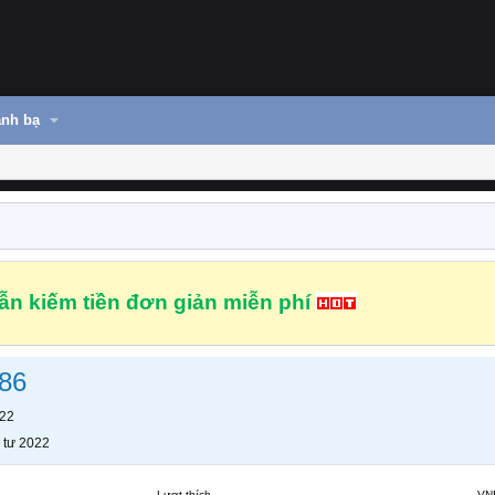
nh bạ
n kiếm tiền đơn giản miễn phí
86
022
 tư 2022
Lượt thích
VN