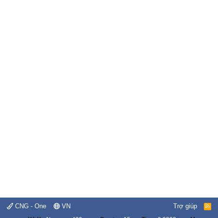
CNG - One
VN
Trợ giúp
R
S