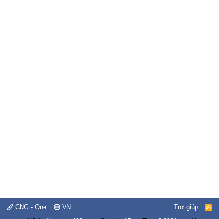
CNG - One
VN
Trợ giúp
R
S