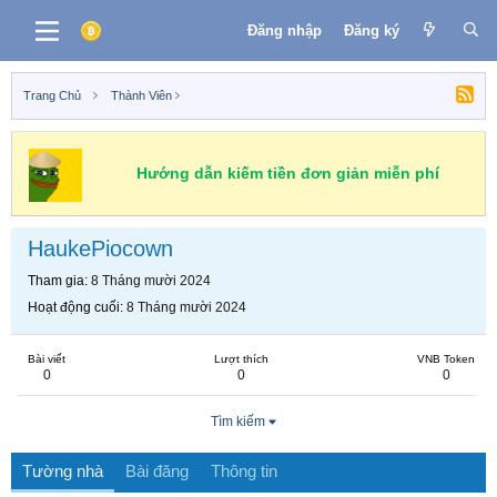
Đăng nhập
Đăng ký
Trang Chủ
Thành Viên
Hướng dẫn kiếm tiền đơn giản miễn phí
HaukePiocown
Tham gia
8 Tháng mười 2024
Hoạt động cuối
8 Tháng mười 2024
Bài viết
Lượt thích
VNB Token
0
0
0
Tìm kiếm
Tường nhà
Bài đăng
Thông tin