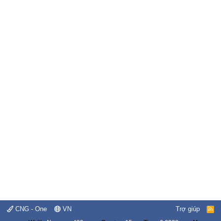
CNG - One
VN
Trợ giúp
R
S