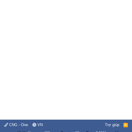
CNG - One
VN
Trợ giúp
R
S