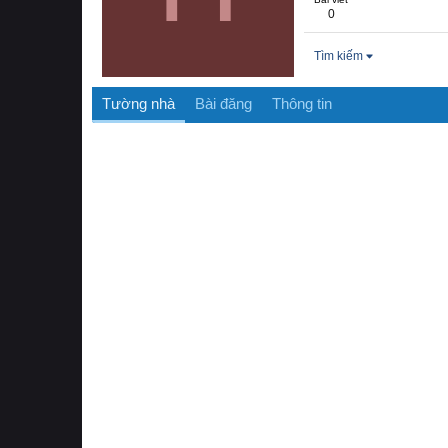
0
Tìm kiếm
Tường nhà
Bài đăng
Thông tin