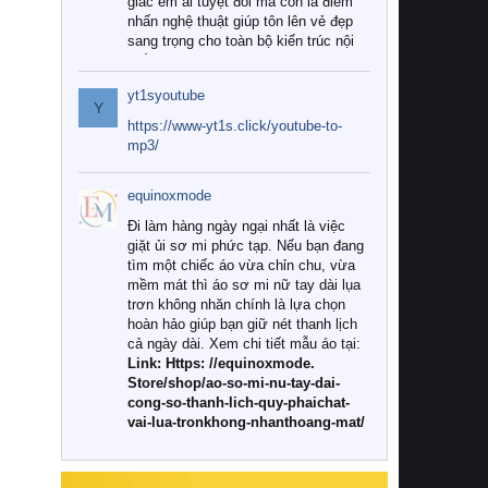
giác êm ái tuyệt đối mà còn là điểm
nhấn nghệ thuật giúp tôn lên vẻ đẹp
sang trọng cho toàn bộ kiến trúc nội
thất.
yt1syoutube
Tuy nhiên, giữa thị trường đa dạng
Y
với vô vàn thương hiệu và mẫu mã
https://www-yt1s.click/youtube-to-
như hiện nay, làm thế nào để chọn
mp3/
được những bộ chăn ga gối đệm cao
cấp thực sự chất lượng, phù hợp với
equinoxmode
khí hậu và nhu cầu sử dụng của gia
đình? Hãy cùng chúng tôi đi tìm lời
Đi làm hàng ngày ngại nhất là việc
giải đáp chi tiết qua bài viết dưới đây.
giặt ủi sơ mi phức tạp. Nếu bạn đang
tìm một chiếc áo vừa chỉn chu, vừa
1. Tại sao các gia đình hiện đại lại ưa
mềm mát thì áo sơ mi nữ tay dài lụa
chuộng chăn ga gối đệm cao cấp?
trơn không nhăn chính là lựa chọn
hoàn hảo giúp bạn giữ nét thanh lịch
Khác với các dòng sản phẩm thông
cả ngày dài. Xem chi tiết mẫu áo tại:
thường, những bộ chăn ga gối đệm
Link: Https: //equinoxmode.
cao cấp trải qua quy trình sản xuất
Store/shop/ao-so-mi-nu-tay-dai-
nghiêm ngặt từ khâu chọn lọc nguyên
cong-so-thanh-lich-quy-phaichat-
liệu tự nhiên đến công nghệ dệt
vai-lua-tronkhong-nhanthoang-mat/
nhuộm hiện đại không chứa hóa chất
độc hại. Khi sử dụng dòng sản phẩm
này, bạn sẽ cảm nhận rõ rệt sự khác