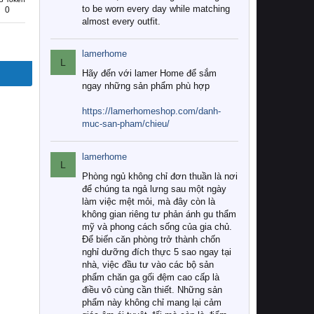
to be worn every day while matching
0
almost every outfit.
lamerhome
L
Hãy đến với lamer Home để sắm
ngay những sản phẩm phù hợp
https://lamerhomeshop.com/danh-
muc-san-pham/chieu/
lamerhome
L
Phòng ngủ không chỉ đơn thuần là nơi
để chúng ta ngả lưng sau một ngày
làm việc mệt mỏi, mà đây còn là
không gian riêng tư phản ánh gu thẩm
mỹ và phong cách sống của gia chủ.
Để biến căn phòng trở thành chốn
nghỉ dưỡng đích thực 5 sao ngay tại
nhà, việc đầu tư vào các bộ sản
phẩm chăn ga gối đệm cao cấp là
điều vô cùng cần thiết. Những sản
phẩm này không chỉ mang lại cảm