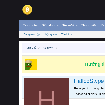
Trang chủ
Diễn đàn
Tin mới
Thành viên
Da
Đang truy cập
Nhật ký mới
Tìm kiếm
Trang Chủ
Thành Viên
Hướng dẫ
HatlodStype
H
Tham gia
23 Tháng chí
Hoạt động cuối
23 Thán
Bài viết