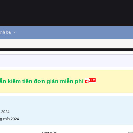
nh bạ
n kiếm tiền đơn giản miễn phí
n 2024
g chín 2024
Lượt thích
VN