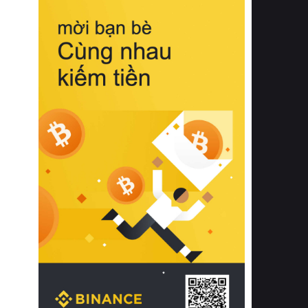
biệt từ bề mặt vải mềm mịn, khả năng
thoáng khí tuyệt vời cho đến độ đàn
hồi chuẩn xác của phần đệm nâng đỡ
cột sống.
Bên cạnh đó, việc lựa chọn các dòng
sản phẩm đạt chuẩn chất lượng quốc
tế còn giúp ngăn ngừa tình trạng kích
ứng da, hạn chế sự phát triển của vi
khuẩn và nấm mốc trong điều kiện
thời tiết nóng ẩm. Bạn có thể tìm hiểu
thêm các nghiên cứu khoa học về tác
động của giấc ngủ và môi trường
phòng ngủ đối với sức khỏe con
người tại Sleep Foundation (External
Link) để có cái nhìn toàn diện hơn.
2. Các tiêu chí vàng khi lựa chọn
chăn ga gối đệm cao cấp cho phòng
ngủ
Để sở hữu một bộ chăn ga gối đệm
cao cấp hoàn hảo cả về thẩm mỹ lẫn
công năng, người tiêu dùng cần cân
nhắc kỹ lưỡng các tiêu chí quan trọng