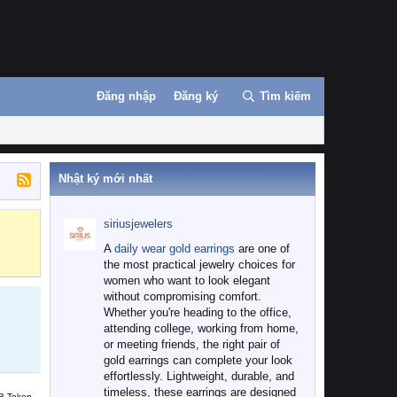
Đăng nhập
Đăng ký
Tìm kiếm
Nhật ký mới nhất
siriusjewelers
Binance
MEXC
A
daily wear gold earrings
are one of
the most practical jewelry choices for
women who want to look elegant
without compromising comfort.
Whether you're heading to the office,
attending college, working from home,
or meeting friends, the right pair of
gold earrings can complete your look
effortlessly. Lightweight, durable, and
timeless, these earrings are designed
B Token