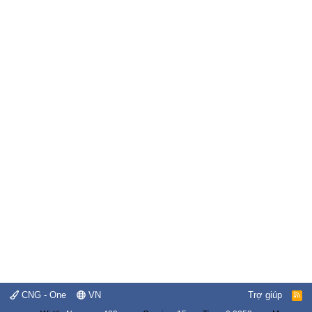
CNG - One
VN
Trợ giúp
R
S