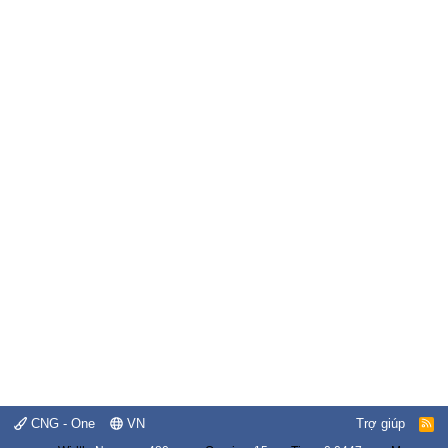
CNG - One
VN
Trợ giúp
R
S