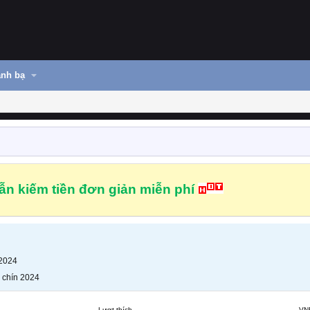
nh bạ
n kiếm tiền đơn giản miễn phí
 2024
 chín 2024
Lượt thích
VN