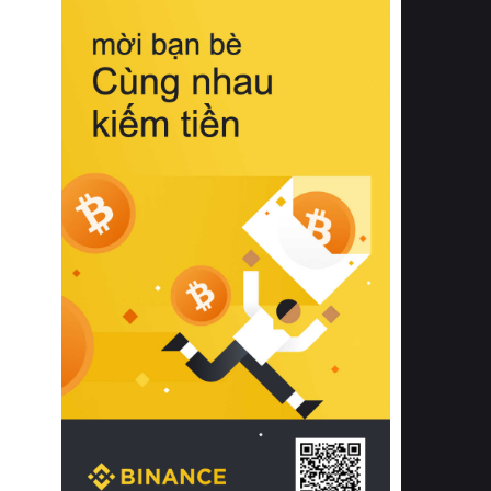
biệt từ bề mặt vải mềm mịn, khả năng
thoáng khí tuyệt vời cho đến độ đàn
hồi chuẩn xác của phần đệm nâng đỡ
cột sống.
Bên cạnh đó, việc lựa chọn các dòng
sản phẩm đạt chuẩn chất lượng quốc
tế còn giúp ngăn ngừa tình trạng kích
ứng da, hạn chế sự phát triển của vi
khuẩn và nấm mốc trong điều kiện
thời tiết nóng ẩm. Bạn có thể tìm hiểu
thêm các nghiên cứu khoa học về tác
động của giấc ngủ và môi trường
phòng ngủ đối với sức khỏe con
người tại Sleep Foundation (External
Link) để có cái nhìn toàn diện hơn.
2. Các tiêu chí vàng khi lựa chọn
chăn ga gối đệm cao cấp cho phòng
ngủ
Để sở hữu một bộ chăn ga gối đệm
cao cấp hoàn hảo cả về thẩm mỹ lẫn
công năng, người tiêu dùng cần cân
nhắc kỹ lưỡng các tiêu chí quan trọng