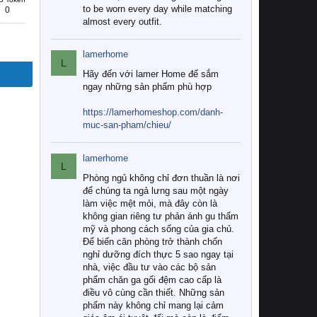
to be worn every day while matching
0
almost every outfit.
lamerhome
L
Hãy đến với lamer Home để sắm
ngay những sản phẩm phù hợp
https://lamerhomeshop.com/danh-
muc-san-pham/chieu/
lamerhome
L
Phòng ngủ không chỉ đơn thuần là nơi
để chúng ta ngả lưng sau một ngày
làm việc mệt mỏi, mà đây còn là
không gian riêng tư phản ánh gu thẩm
mỹ và phong cách sống của gia chủ.
Để biến căn phòng trở thành chốn
nghỉ dưỡng đích thực 5 sao ngay tại
nhà, việc đầu tư vào các bộ sản
phẩm chăn ga gối đệm cao cấp là
điều vô cùng cần thiết. Những sản
phẩm này không chỉ mang lại cảm