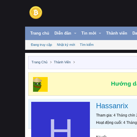
Trang chủ
Diễn đàn
Tin mới
Thành viên
Da
Đang truy cập
Nhật ký mới
Tìm kiếm
Trang Chủ
Thành Viên
Hướng dẫ
Hassanrix
H
Tham gia
4 Tháng chín
Hoạt động cuối
4 Tháng
Bài viết