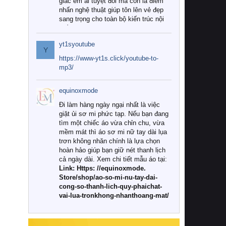
giác êm ái tuyệt đối mà còn là điểm
nhấn nghệ thuật giúp tôn lên vẻ đẹp
sang trọng cho toàn bộ kiến trúc nội
thất.
yt1syoutube
Tuy nhiên, giữa thị trường đa dạng
Y
với vô vàn thương hiệu và mẫu mã
https://www-yt1s.click/youtube-to-
như hiện nay, làm thế nào để chọn
mp3/
được những bộ chăn ga gối đệm cao
cấp thực sự chất lượng, phù hợp với
equinoxmode
khí hậu và nhu cầu sử dụng của gia
đình? Hãy cùng chúng tôi đi tìm lời
Đi làm hàng ngày ngại nhất là việc
giải đáp chi tiết qua bài viết dưới đây.
giặt ủi sơ mi phức tạp. Nếu bạn đang
tìm một chiếc áo vừa chỉn chu, vừa
1. Tại sao các gia đình hiện đại lại ưa
mềm mát thì áo sơ mi nữ tay dài lụa
chuộng chăn ga gối đệm cao cấp?
trơn không nhăn chính là lựa chọn
hoàn hảo giúp bạn giữ nét thanh lịch
Khác với các dòng sản phẩm thông
cả ngày dài. Xem chi tiết mẫu áo tại:
thường, những bộ chăn ga gối đệm
Link: Https: //equinoxmode.
cao cấp trải qua quy trình sản xuất
Store/shop/ao-so-mi-nu-tay-dai-
nghiêm ngặt từ khâu chọn lọc nguyên
cong-so-thanh-lich-quy-phaichat-
liệu tự nhiên đến công nghệ dệt
vai-lua-tronkhong-nhanthoang-mat/
nhuộm hiện đại không chứa hóa chất
độc hại. Khi sử dụng dòng sản phẩm
này, bạn sẽ cảm nhận rõ rệt sự khác