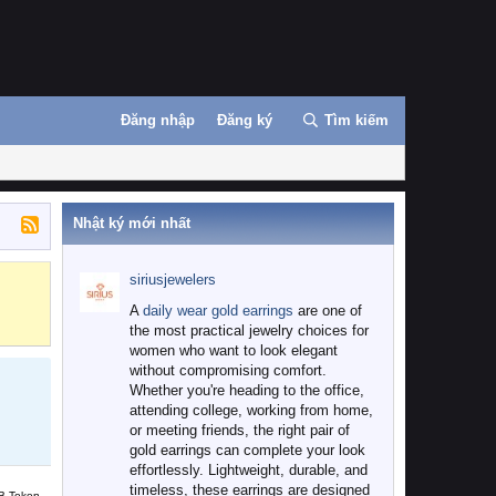
Đăng nhập
Đăng ký
Tìm kiếm
Nhật ký mới nhất
siriusjewelers
Binance
MEXC
A
daily wear gold earrings
are one of
the most practical jewelry choices for
women who want to look elegant
without compromising comfort.
Whether you're heading to the office,
attending college, working from home,
or meeting friends, the right pair of
gold earrings can complete your look
effortlessly. Lightweight, durable, and
timeless, these earrings are designed
B Token