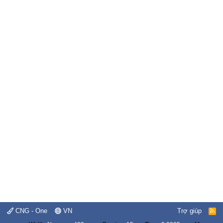
CNG - One
VN
Trợ giúp
R
S