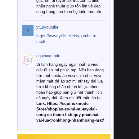
giác êm ái tuyệt đối mà còn là điểm
nhấn nghệ thuật giúp tôn lên vẻ đẹp
sang trọng cho toàn bộ kiến trúc nội
thất.
yt1syoutube
Tuy nhiên, giữa thị trường đa dạng
Y
với vô vàn thương hiệu và mẫu mã
https://www-yt1s.click/youtube-to-
như hiện nay, làm thế nào để chọn
mp3/
được những bộ chăn ga gối đệm cao
cấp thực sự chất lượng, phù hợp với
equinoxmode
khí hậu và nhu cầu sử dụng của gia
đình? Hãy cùng chúng tôi đi tìm lời
Đi làm hàng ngày ngại nhất là việc
giải đáp chi tiết qua bài viết dưới đây.
giặt ủi sơ mi phức tạp. Nếu bạn đang
tìm một chiếc áo vừa chỉn chu, vừa
1. Tại sao các gia đình hiện đại lại ưa
mềm mát thì áo sơ mi nữ tay dài lụa
chuộng chăn ga gối đệm cao cấp?
trơn không nhăn chính là lựa chọn
hoàn hảo giúp bạn giữ nét thanh lịch
Khác với các dòng sản phẩm thông
cả ngày dài. Xem chi tiết mẫu áo tại:
thường, những bộ chăn ga gối đệm
Link: Https: //equinoxmode.
cao cấp trải qua quy trình sản xuất
Store/shop/ao-so-mi-nu-tay-dai-
nghiêm ngặt từ khâu chọn lọc nguyên
cong-so-thanh-lich-quy-phaichat-
liệu tự nhiên đến công nghệ dệt
vai-lua-tronkhong-nhanthoang-mat/
nhuộm hiện đại không chứa hóa chất
độc hại. Khi sử dụng dòng sản phẩm
này, bạn sẽ cảm nhận rõ rệt sự khác