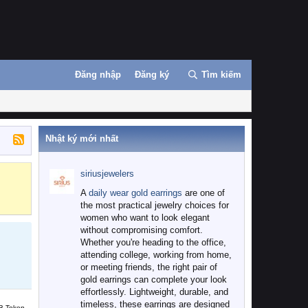
Đăng nhập
Đăng ký
Tìm kiếm
Nhật ký mới nhất
siriusjewelers
Binance
MEXC
A
daily wear gold earrings
are one of
the most practical jewelry choices for
women who want to look elegant
without compromising comfort.
Whether you're heading to the office,
attending college, working from home,
or meeting friends, the right pair of
gold earrings can complete your look
effortlessly. Lightweight, durable, and
timeless, these earrings are designed
B Token