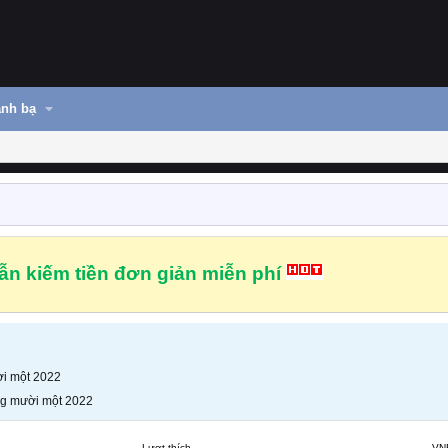
nh bạ
n kiếm tiền đơn giản miễn phí
i một 2022
g mười một 2022
Lượt thích
VN