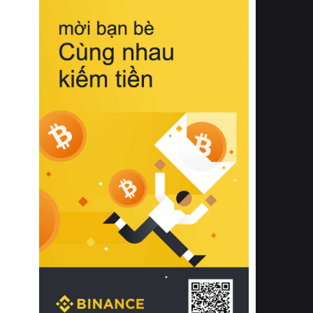
biệt từ bề mặt vải mềm mịn, khả năng
thoáng khí tuyệt vời cho đến độ đàn
hồi chuẩn xác của phần đệm nâng đỡ
cột sống.
Bên cạnh đó, việc lựa chọn các dòng
sản phẩm đạt chuẩn chất lượng quốc
tế còn giúp ngăn ngừa tình trạng kích
ứng da, hạn chế sự phát triển của vi
khuẩn và nấm mốc trong điều kiện
thời tiết nóng ẩm. Bạn có thể tìm hiểu
thêm các nghiên cứu khoa học về tác
động của giấc ngủ và môi trường
phòng ngủ đối với sức khỏe con
người tại Sleep Foundation (External
Link) để có cái nhìn toàn diện hơn.
2. Các tiêu chí vàng khi lựa chọn
chăn ga gối đệm cao cấp cho phòng
ngủ
Để sở hữu một bộ chăn ga gối đệm
cao cấp hoàn hảo cả về thẩm mỹ lẫn
công năng, người tiêu dùng cần cân
nhắc kỹ lưỡng các tiêu chí quan trọng