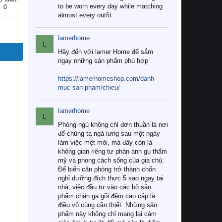
to be worn every day while matching
0
almost every outfit.
lamerhome
L
Hãy đến với lamer Home để sắm
ngay những sản phẩm phù hợp
https://lamerhomeshop.com/danh-
muc-san-pham/chieu/
lamerhome
L
Phòng ngủ không chỉ đơn thuần là nơi
để chúng ta ngả lưng sau một ngày
làm việc mệt mỏi, mà đây còn là
không gian riêng tư phản ánh gu thẩm
mỹ và phong cách sống của gia chủ.
Để biến căn phòng trở thành chốn
nghỉ dưỡng đích thực 5 sao ngay tại
nhà, việc đầu tư vào các bộ sản
phẩm chăn ga gối đệm cao cấp là
điều vô cùng cần thiết. Những sản
phẩm này không chỉ mang lại cảm