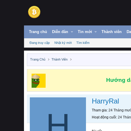
Trang chủ
Diễn đàn
Tin mới
Thành viên
Da
Đang truy cập
Nhật ký mới
Tìm kiếm
Trang Chủ
Thành Viên
Hướng dẫ
HarryRal
H
Tham gia
24 Tháng mườ
Hoạt động cuối
24 Thán
Bài viết