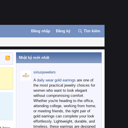
Đăng nhập
Đăng ký
Tìm kiếm
Nhật ký mới nhất
siriusjewelers
Binance
MEXC
A
daily wear gold earrings
are one of
the most practical jewelry choices for
women who want to look elegant
without compromising comfort.
Whether you're heading to the office,
attending college, working from home,
or meeting friends, the right pair of
gold earrings can complete your look
effortlessly. Lightweight, durable, and
timeless, these earrings are designed
B Token