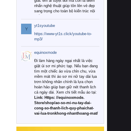
giác êm ái tuyệt đối mà còn là điểm
nhấn nghệ thuật giúp tôn lên vẻ đẹp
sang trọng cho toàn bộ kiến trúc nội
thất.
yt1syoutube
Tuy nhiên, giữa thị trường đa dạng
Y
với vô vàn thương hiệu và mẫu mã
https://www-yt1s.click/youtube-to-
như hiện nay, làm thế nào để chọn
mp3/
được những bộ chăn ga gối đệm cao
cấp thực sự chất lượng, phù hợp với
equinoxmode
khí hậu và nhu cầu sử dụng của gia
đình? Hãy cùng chúng tôi đi tìm lời
Đi làm hàng ngày ngại nhất là việc
giải đáp chi tiết qua bài viết dưới đây.
giặt ủi sơ mi phức tạp. Nếu bạn đang
tìm một chiếc áo vừa chỉn chu, vừa
1. Tại sao các gia đình hiện đại lại ưa
mềm mát thì áo sơ mi nữ tay dài lụa
chuộng chăn ga gối đệm cao cấp?
trơn không nhăn chính là lựa chọn
hoàn hảo giúp bạn giữ nét thanh lịch
Khác với các dòng sản phẩm thông
cả ngày dài. Xem chi tiết mẫu áo tại:
thường, những bộ chăn ga gối đệm
Link: Https: //equinoxmode.
cao cấp trải qua quy trình sản xuất
Store/shop/ao-so-mi-nu-tay-dai-
nghiêm ngặt từ khâu chọn lọc nguyên
cong-so-thanh-lich-quy-phaichat-
liệu tự nhiên đến công nghệ dệt
vai-lua-tronkhong-nhanthoang-mat/
nhuộm hiện đại không chứa hóa chất
độc hại. Khi sử dụng dòng sản phẩm
này, bạn sẽ cảm nhận rõ rệt sự khác