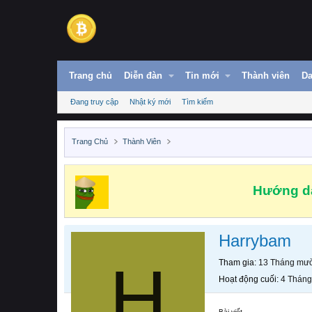
Trang chủ
Diễn đàn
Tin mới
Thành viên
Da
Đang truy cập
Nhật ký mới
Tìm kiếm
Trang Chủ
Thành Viên
Hướng dẫ
Harrybam
H
Tham gia
13 Tháng mườ
Hoạt động cuối
4 Tháng
Bài viết