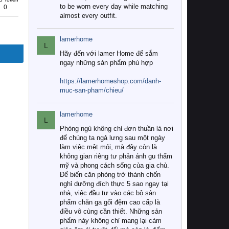
to be worn every day while matching
0
almost every outfit.
lamerhome
L
Hãy đến với lamer Home để sắm
ngay những sản phẩm phù hợp
https://lamerhomeshop.com/danh-
muc-san-pham/chieu/
lamerhome
L
Phòng ngủ không chỉ đơn thuần là nơi
để chúng ta ngả lưng sau một ngày
làm việc mệt mỏi, mà đây còn là
không gian riêng tư phản ánh gu thẩm
mỹ và phong cách sống của gia chủ.
Để biến căn phòng trở thành chốn
nghỉ dưỡng đích thực 5 sao ngay tại
nhà, việc đầu tư vào các bộ sản
phẩm chăn ga gối đệm cao cấp là
điều vô cùng cần thiết. Những sản
phẩm này không chỉ mang lại cảm