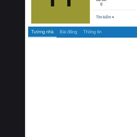
0
Tìm kiếm
Tường nhà
Bài đăng
Thông tin