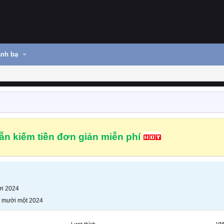
nh bạ
n kiếm tiền đơn giản miễn phí
i 2024
 mười một 2024
Lượt thích
VN