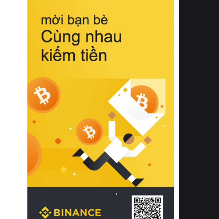
biệt từ bề mặt vải mềm mịn, khả năng
thoáng khí tuyệt vời cho đến độ đàn
hồi chuẩn xác của phần đệm nâng đỡ
cột sống.
Bên cạnh đó, việc lựa chọn các dòng
sản phẩm đạt chuẩn chất lượng quốc
tế còn giúp ngăn ngừa tình trạng kích
ứng da, hạn chế sự phát triển của vi
khuẩn và nấm mốc trong điều kiện
thời tiết nóng ẩm. Bạn có thể tìm hiểu
thêm các nghiên cứu khoa học về tác
động của giấc ngủ và môi trường
phòng ngủ đối với sức khỏe con
người tại Sleep Foundation (External
Link) để có cái nhìn toàn diện hơn.
2. Các tiêu chí vàng khi lựa chọn
chăn ga gối đệm cao cấp cho phòng
ngủ
Để sở hữu một bộ chăn ga gối đệm
cao cấp hoàn hảo cả về thẩm mỹ lẫn
công năng, người tiêu dùng cần cân
nhắc kỹ lưỡng các tiêu chí quan trọng