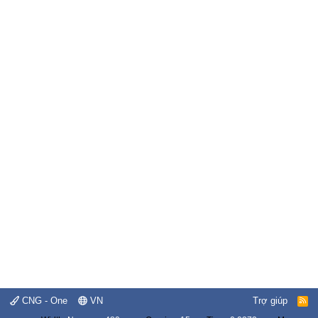
CNG - One
VN
Trợ giúp
R
S