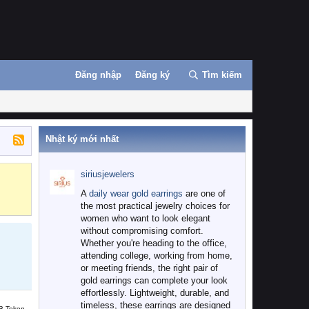
Đăng nhập
Đăng ký
Tìm kiếm
Nhật ký mới nhất
siriusjewelers
Binance
MEXC
A
daily wear gold earrings
are one of
the most practical jewelry choices for
women who want to look elegant
without compromising comfort.
Whether you're heading to the office,
attending college, working from home,
or meeting friends, the right pair of
gold earrings can complete your look
effortlessly. Lightweight, durable, and
timeless, these earrings are designed
B Token