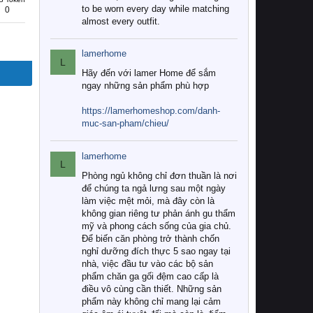
to be worn every day while matching
0
almost every outfit.
lamerhome
L
Hãy đến với lamer Home để sắm
ngay những sản phẩm phù hợp
https://lamerhomeshop.com/danh-
muc-san-pham/chieu/
lamerhome
L
Phòng ngủ không chỉ đơn thuần là nơi
để chúng ta ngả lưng sau một ngày
làm việc mệt mỏi, mà đây còn là
không gian riêng tư phản ánh gu thẩm
mỹ và phong cách sống của gia chủ.
Để biến căn phòng trở thành chốn
nghỉ dưỡng đích thực 5 sao ngay tại
nhà, việc đầu tư vào các bộ sản
phẩm chăn ga gối đệm cao cấp là
điều vô cùng cần thiết. Những sản
phẩm này không chỉ mang lại cảm