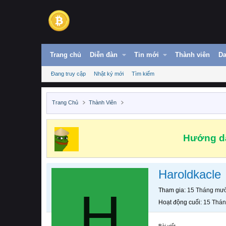
Trang chủ
Diễn đàn
Tin mới
Thành viên
Da
Đang truy cập
Nhật ký mới
Tìm kiếm
Trang Chủ
Thành Viên
Hướng dẫ
Haroldkacle
H
Tham gia
15 Tháng mườ
Hoạt động cuối
15 Thán
Bài viết