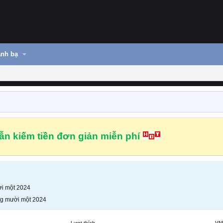
nh bạ
n kiếm tiền đơn giản miễn phí
i một 2024
g mười một 2024
Lượt thích
VN