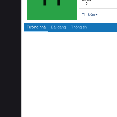
0
Tìm kiếm
Tường nhà
Bài đăng
Thông tin