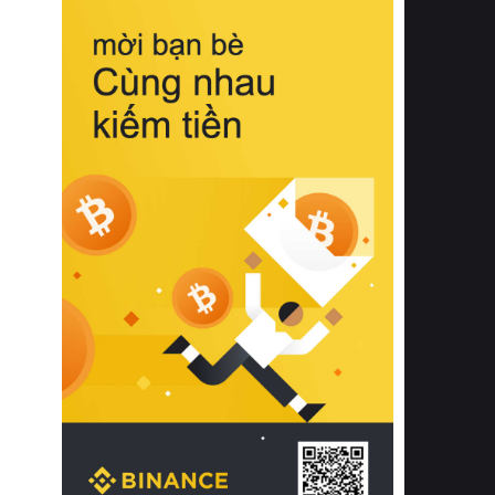
biệt từ bề mặt vải mềm mịn, khả năng
thoáng khí tuyệt vời cho đến độ đàn
hồi chuẩn xác của phần đệm nâng đỡ
cột sống.
Bên cạnh đó, việc lựa chọn các dòng
sản phẩm đạt chuẩn chất lượng quốc
tế còn giúp ngăn ngừa tình trạng kích
ứng da, hạn chế sự phát triển của vi
khuẩn và nấm mốc trong điều kiện
thời tiết nóng ẩm. Bạn có thể tìm hiểu
thêm các nghiên cứu khoa học về tác
động của giấc ngủ và môi trường
phòng ngủ đối với sức khỏe con
người tại Sleep Foundation (External
Link) để có cái nhìn toàn diện hơn.
2. Các tiêu chí vàng khi lựa chọn
chăn ga gối đệm cao cấp cho phòng
ngủ
Để sở hữu một bộ chăn ga gối đệm
cao cấp hoàn hảo cả về thẩm mỹ lẫn
công năng, người tiêu dùng cần cân
nhắc kỹ lưỡng các tiêu chí quan trọng