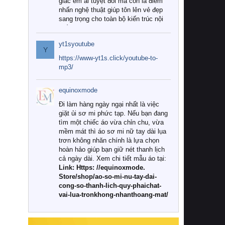
giác êm ái tuyệt đối mà còn là điểm
nhấn nghệ thuật giúp tôn lên vẻ đẹp
sang trọng cho toàn bộ kiến trúc nội
thất.
yt1syoutube
Tuy nhiên, giữa thị trường đa dạng
Y
với vô vàn thương hiệu và mẫu mã
https://www-yt1s.click/youtube-to-
như hiện nay, làm thế nào để chọn
mp3/
được những bộ chăn ga gối đệm cao
cấp thực sự chất lượng, phù hợp với
equinoxmode
khí hậu và nhu cầu sử dụng của gia
đình? Hãy cùng chúng tôi đi tìm lời
Đi làm hàng ngày ngại nhất là việc
giải đáp chi tiết qua bài viết dưới đây.
giặt ủi sơ mi phức tạp. Nếu bạn đang
tìm một chiếc áo vừa chỉn chu, vừa
1. Tại sao các gia đình hiện đại lại ưa
mềm mát thì áo sơ mi nữ tay dài lụa
chuộng chăn ga gối đệm cao cấp?
trơn không nhăn chính là lựa chọn
hoàn hảo giúp bạn giữ nét thanh lịch
Khác với các dòng sản phẩm thông
cả ngày dài. Xem chi tiết mẫu áo tại:
thường, những bộ chăn ga gối đệm
Link: Https: //equinoxmode.
cao cấp trải qua quy trình sản xuất
Store/shop/ao-so-mi-nu-tay-dai-
nghiêm ngặt từ khâu chọn lọc nguyên
cong-so-thanh-lich-quy-phaichat-
liệu tự nhiên đến công nghệ dệt
vai-lua-tronkhong-nhanthoang-mat/
nhuộm hiện đại không chứa hóa chất
độc hại. Khi sử dụng dòng sản phẩm
này, bạn sẽ cảm nhận rõ rệt sự khác