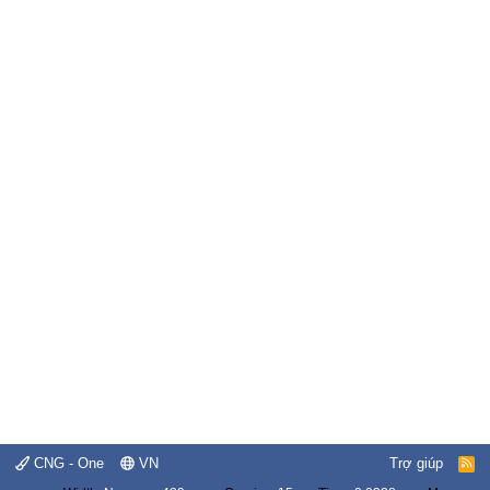
CNG - One
VN
Trợ giúp
R
S