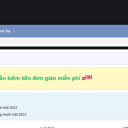
nh bạ
n kiếm tiền đơn giản miễn phí
i một 2022
g mười một 2022
Lượt thích
VN