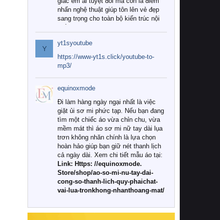
giác êm ái tuyệt đối mà còn là điểm
nhấn nghệ thuật giúp tôn lên vẻ đẹp
sang trọng cho toàn bộ kiến trúc nội
thất.
yt1syoutube
Tuy nhiên, giữa thị trường đa dạng
Y
với vô vàn thương hiệu và mẫu mã
https://www-yt1s.click/youtube-to-
như hiện nay, làm thế nào để chọn
mp3/
được những bộ chăn ga gối đệm cao
cấp thực sự chất lượng, phù hợp với
equinoxmode
khí hậu và nhu cầu sử dụng của gia
đình? Hãy cùng chúng tôi đi tìm lời
Đi làm hàng ngày ngại nhất là việc
giải đáp chi tiết qua bài viết dưới đây.
giặt ủi sơ mi phức tạp. Nếu bạn đang
tìm một chiếc áo vừa chỉn chu, vừa
1. Tại sao các gia đình hiện đại lại ưa
mềm mát thì áo sơ mi nữ tay dài lụa
chuộng chăn ga gối đệm cao cấp?
trơn không nhăn chính là lựa chọn
hoàn hảo giúp bạn giữ nét thanh lịch
Khác với các dòng sản phẩm thông
cả ngày dài. Xem chi tiết mẫu áo tại:
thường, những bộ chăn ga gối đệm
Link: Https: //equinoxmode.
cao cấp trải qua quy trình sản xuất
Store/shop/ao-so-mi-nu-tay-dai-
nghiêm ngặt từ khâu chọn lọc nguyên
cong-so-thanh-lich-quy-phaichat-
liệu tự nhiên đến công nghệ dệt
vai-lua-tronkhong-nhanthoang-mat/
nhuộm hiện đại không chứa hóa chất
độc hại. Khi sử dụng dòng sản phẩm
này, bạn sẽ cảm nhận rõ rệt sự khác