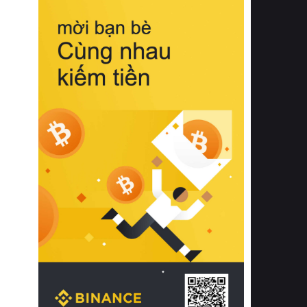
biệt từ bề mặt vải mềm mịn, khả năng
thoáng khí tuyệt vời cho đến độ đàn
hồi chuẩn xác của phần đệm nâng đỡ
cột sống.
Bên cạnh đó, việc lựa chọn các dòng
sản phẩm đạt chuẩn chất lượng quốc
tế còn giúp ngăn ngừa tình trạng kích
ứng da, hạn chế sự phát triển của vi
khuẩn và nấm mốc trong điều kiện
thời tiết nóng ẩm. Bạn có thể tìm hiểu
thêm các nghiên cứu khoa học về tác
động của giấc ngủ và môi trường
phòng ngủ đối với sức khỏe con
người tại Sleep Foundation (External
Link) để có cái nhìn toàn diện hơn.
2. Các tiêu chí vàng khi lựa chọn
chăn ga gối đệm cao cấp cho phòng
ngủ
Để sở hữu một bộ chăn ga gối đệm
cao cấp hoàn hảo cả về thẩm mỹ lẫn
công năng, người tiêu dùng cần cân
nhắc kỹ lưỡng các tiêu chí quan trọng