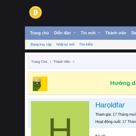
Trang chủ
Diễn đàn
Tin mới
Thành viên
Da
Đang truy cập
Nhật ký mới
Tìm kiếm
Trang Chủ
Thành Viên
Hướng dẫ
Haroldfar
H
Tham gia
17 Tháng mườ
Hoạt động cuối
17 Thán
Bài viết