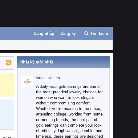
Đăng nhập
Đăng ký
Tìm kiếm
Nhật ký mới nhất
siriusjewelers
Binance
MEXC
A
daily wear gold earrings
are one of
the most practical jewelry choices for
women who want to look elegant
without compromising comfort.
Whether you're heading to the office,
attending college, working from home,
or meeting friends, the right pair of
gold earrings can complete your look
effortlessly. Lightweight, durable, and
timeless, these earrings are designed
B Token