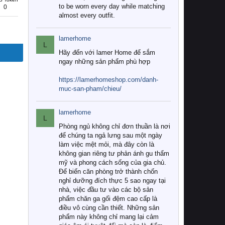
to be worn every day while matching
0
almost every outfit.
lamerhome
L
Hãy đến với lamer Home để sắm
ngay những sản phẩm phù hợp
https://lamerhomeshop.com/danh-
muc-san-pham/chieu/
lamerhome
L
Phòng ngủ không chỉ đơn thuần là nơi
để chúng ta ngả lưng sau một ngày
làm việc mệt mỏi, mà đây còn là
không gian riêng tư phản ánh gu thẩm
mỹ và phong cách sống của gia chủ.
Để biến căn phòng trở thành chốn
nghỉ dưỡng đích thực 5 sao ngay tại
nhà, việc đầu tư vào các bộ sản
phẩm chăn ga gối đệm cao cấp là
điều vô cùng cần thiết. Những sản
phẩm này không chỉ mang lại cảm