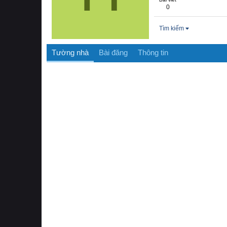
0
Tìm kiếm
Tường nhà
Bài đăng
Thông tin