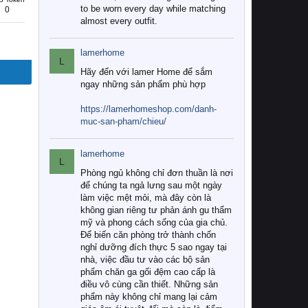
to be worn every day while matching
0
almost every outfit.
lamerhome
L
Hãy đến với lamer Home để sắm
ngay những sản phẩm phù hợp
https://lamerhomeshop.com/danh-
muc-san-pham/chieu/
lamerhome
L
Phòng ngủ không chỉ đơn thuần là nơi
để chúng ta ngả lưng sau một ngày
làm việc mệt mỏi, mà đây còn là
không gian riêng tư phản ánh gu thẩm
mỹ và phong cách sống của gia chủ.
Để biến căn phòng trở thành chốn
nghỉ dưỡng đích thực 5 sao ngay tại
nhà, việc đầu tư vào các bộ sản
phẩm chăn ga gối đệm cao cấp là
điều vô cùng cần thiết. Những sản
phẩm này không chỉ mang lại cảm