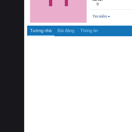
0
Tìm kiếm
Tường nhà
Bài đăng
Thông tin