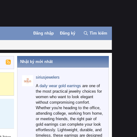
Đăng nhập
Đăng ký
Tìm kiếm
Nhật ký mới nhất
siriusjewelers
Binance
MEXC
A
daily wear gold earrings
are one of
the most practical jewelry choices for
women who want to look elegant
without compromising comfort.
Whether you're heading to the office,
attending college, working from home,
or meeting friends, the right pair of
gold earrings can complete your look
effortlessly. Lightweight, durable, and
timeless, these earrings are designed
B Token