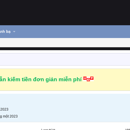
nh bạ
n kiếm tiền đơn giản miễn phí
 2023
g một 2023
Lượt thích
VN