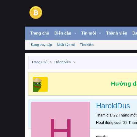
Trang chủ
Diễn đàn
Tin mới
Thành viên
Da
Đang truy cập
Nhật ký mới
Tìm kiếm
Trang Chủ
Thành Viên
Hướng dẫ
HaroldDus
H
Tham gia
22 Tháng một
Hoạt động cuối
22 Thán
Bài viết