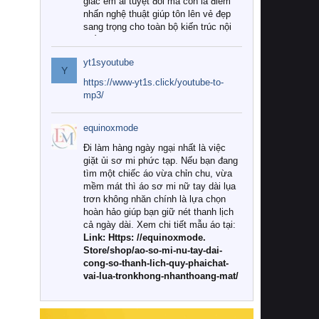
giác êm ái tuyệt đối mà còn là điểm
nhấn nghệ thuật giúp tôn lên vẻ đẹp
sang trọng cho toàn bộ kiến trúc nội
thất.
yt1syoutube
Tuy nhiên, giữa thị trường đa dạng
Y
với vô vàn thương hiệu và mẫu mã
https://www-yt1s.click/youtube-to-
như hiện nay, làm thế nào để chọn
mp3/
được những bộ chăn ga gối đệm cao
cấp thực sự chất lượng, phù hợp với
equinoxmode
khí hậu và nhu cầu sử dụng của gia
đình? Hãy cùng chúng tôi đi tìm lời
Đi làm hàng ngày ngại nhất là việc
giải đáp chi tiết qua bài viết dưới đây.
giặt ủi sơ mi phức tạp. Nếu bạn đang
tìm một chiếc áo vừa chỉn chu, vừa
1. Tại sao các gia đình hiện đại lại ưa
mềm mát thì áo sơ mi nữ tay dài lụa
chuộng chăn ga gối đệm cao cấp?
trơn không nhăn chính là lựa chọn
hoàn hảo giúp bạn giữ nét thanh lịch
Khác với các dòng sản phẩm thông
cả ngày dài. Xem chi tiết mẫu áo tại:
thường, những bộ chăn ga gối đệm
Link: Https: //equinoxmode.
cao cấp trải qua quy trình sản xuất
Store/shop/ao-so-mi-nu-tay-dai-
nghiêm ngặt từ khâu chọn lọc nguyên
cong-so-thanh-lich-quy-phaichat-
liệu tự nhiên đến công nghệ dệt
vai-lua-tronkhong-nhanthoang-mat/
nhuộm hiện đại không chứa hóa chất
độc hại. Khi sử dụng dòng sản phẩm
này, bạn sẽ cảm nhận rõ rệt sự khác