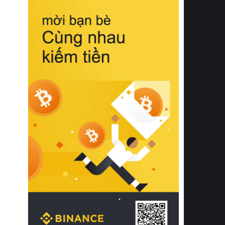
biệt từ bề mặt vải mềm mịn, khả năng
thoáng khí tuyệt vời cho đến độ đàn
hồi chuẩn xác của phần đệm nâng đỡ
cột sống.
Bên cạnh đó, việc lựa chọn các dòng
sản phẩm đạt chuẩn chất lượng quốc
tế còn giúp ngăn ngừa tình trạng kích
ứng da, hạn chế sự phát triển của vi
khuẩn và nấm mốc trong điều kiện
thời tiết nóng ẩm. Bạn có thể tìm hiểu
thêm các nghiên cứu khoa học về tác
động của giấc ngủ và môi trường
phòng ngủ đối với sức khỏe con
người tại Sleep Foundation (External
Link) để có cái nhìn toàn diện hơn.
2. Các tiêu chí vàng khi lựa chọn
chăn ga gối đệm cao cấp cho phòng
ngủ
Để sở hữu một bộ chăn ga gối đệm
cao cấp hoàn hảo cả về thẩm mỹ lẫn
công năng, người tiêu dùng cần cân
nhắc kỹ lưỡng các tiêu chí quan trọng