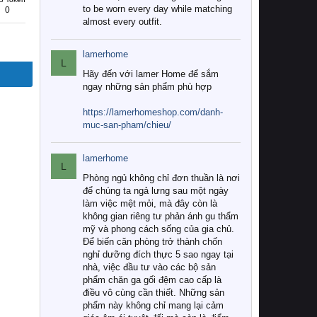
to be worn every day while matching
0
almost every outfit.
lamerhome
L
Hãy đến với lamer Home để sắm
ngay những sản phẩm phù hợp
https://lamerhomeshop.com/danh-
muc-san-pham/chieu/
lamerhome
L
Phòng ngủ không chỉ đơn thuần là nơi
để chúng ta ngả lưng sau một ngày
làm việc mệt mỏi, mà đây còn là
không gian riêng tư phản ánh gu thẩm
mỹ và phong cách sống của gia chủ.
Để biến căn phòng trở thành chốn
nghỉ dưỡng đích thực 5 sao ngay tại
nhà, việc đầu tư vào các bộ sản
phẩm chăn ga gối đệm cao cấp là
điều vô cùng cần thiết. Những sản
phẩm này không chỉ mang lại cảm