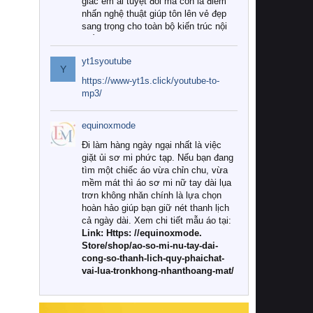
giác êm ái tuyệt đối mà còn là điểm
nhấn nghệ thuật giúp tôn lên vẻ đẹp
sang trọng cho toàn bộ kiến trúc nội
thất.
yt1syoutube
Tuy nhiên, giữa thị trường đa dạng
Y
với vô vàn thương hiệu và mẫu mã
https://www-yt1s.click/youtube-to-
như hiện nay, làm thế nào để chọn
mp3/
được những bộ chăn ga gối đệm cao
cấp thực sự chất lượng, phù hợp với
equinoxmode
khí hậu và nhu cầu sử dụng của gia
đình? Hãy cùng chúng tôi đi tìm lời
Đi làm hàng ngày ngại nhất là việc
giải đáp chi tiết qua bài viết dưới đây.
giặt ủi sơ mi phức tạp. Nếu bạn đang
tìm một chiếc áo vừa chỉn chu, vừa
1. Tại sao các gia đình hiện đại lại ưa
mềm mát thì áo sơ mi nữ tay dài lụa
chuộng chăn ga gối đệm cao cấp?
trơn không nhăn chính là lựa chọn
hoàn hảo giúp bạn giữ nét thanh lịch
Khác với các dòng sản phẩm thông
cả ngày dài. Xem chi tiết mẫu áo tại:
thường, những bộ chăn ga gối đệm
Link: Https: //equinoxmode.
cao cấp trải qua quy trình sản xuất
Store/shop/ao-so-mi-nu-tay-dai-
nghiêm ngặt từ khâu chọn lọc nguyên
cong-so-thanh-lich-quy-phaichat-
liệu tự nhiên đến công nghệ dệt
vai-lua-tronkhong-nhanthoang-mat/
nhuộm hiện đại không chứa hóa chất
độc hại. Khi sử dụng dòng sản phẩm
này, bạn sẽ cảm nhận rõ rệt sự khác