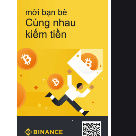
biệt từ bề mặt vải mềm mịn, khả năng
thoáng khí tuyệt vời cho đến độ đàn
hồi chuẩn xác của phần đệm nâng đỡ
cột sống.
Bên cạnh đó, việc lựa chọn các dòng
sản phẩm đạt chuẩn chất lượng quốc
tế còn giúp ngăn ngừa tình trạng kích
ứng da, hạn chế sự phát triển của vi
khuẩn và nấm mốc trong điều kiện
thời tiết nóng ẩm. Bạn có thể tìm hiểu
thêm các nghiên cứu khoa học về tác
động của giấc ngủ và môi trường
phòng ngủ đối với sức khỏe con
người tại Sleep Foundation (External
Link) để có cái nhìn toàn diện hơn.
2. Các tiêu chí vàng khi lựa chọn
chăn ga gối đệm cao cấp cho phòng
ngủ
Để sở hữu một bộ chăn ga gối đệm
cao cấp hoàn hảo cả về thẩm mỹ lẫn
công năng, người tiêu dùng cần cân
nhắc kỹ lưỡng các tiêu chí quan trọng