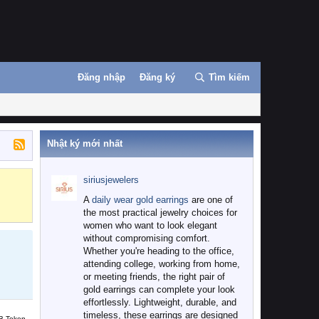
Đăng nhập
Đăng ký
Tìm kiếm
Nhật ký mới nhất
siriusjewelers
Binance
MEXC
A
daily wear gold earrings
are one of
the most practical jewelry choices for
women who want to look elegant
without compromising comfort.
Whether you're heading to the office,
attending college, working from home,
or meeting friends, the right pair of
gold earrings can complete your look
effortlessly. Lightweight, durable, and
timeless, these earrings are designed
B Token