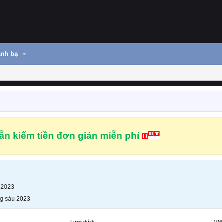
nh bạ
n kiếm tiền đơn giản miễn phí
 2023
g sáu 2023
Lượt thích
VN