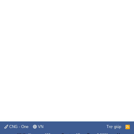
CNG - One
VN
Trợ giúp
R
S