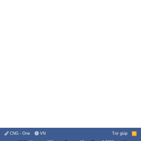
CNG - One
VN
Trợ giúp
R
S