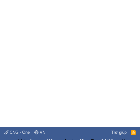
CNG - One
VN
Trợ giúp
R
S