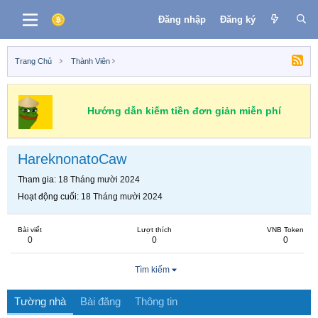
Đăng nhập
Đăng ký
Trang Chủ
Thành Viên
Hướng dẫn kiếm tiền đơn giản miễn phí
HareknonatoCaw
Tham gia
18 Tháng mười 2024
Hoạt động cuối
18 Tháng mười 2024
Bài viết
Lượt thích
VNB Token
0
0
0
Tìm kiếm
Tường nhà
Bài đăng
Thông tin