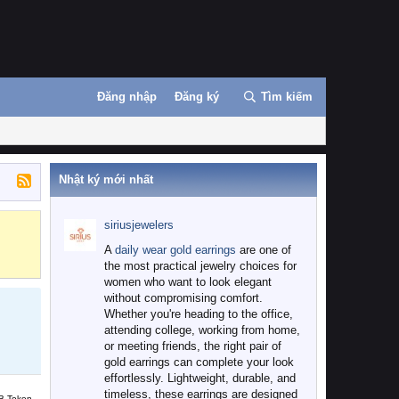
Đăng nhập
Đăng ký
Tìm kiếm
Nhật ký mới nhất
siriusjewelers
Binance
MEXC
A
daily wear gold earrings
are one of
the most practical jewelry choices for
women who want to look elegant
without compromising comfort.
Whether you're heading to the office,
attending college, working from home,
or meeting friends, the right pair of
gold earrings can complete your look
effortlessly. Lightweight, durable, and
timeless, these earrings are designed
B Token