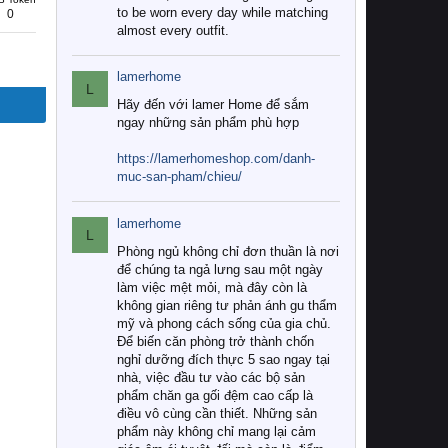
to be worn every day while matching
0
almost every outfit.
lamerhome
L
Hãy đến với lamer Home để sắm
ngay những sản phẩm phù hợp
https://lamerhomeshop.com/danh-
muc-san-pham/chieu/
lamerhome
L
Phòng ngủ không chỉ đơn thuần là nơi
để chúng ta ngả lưng sau một ngày
làm việc mệt mỏi, mà đây còn là
không gian riêng tư phản ánh gu thẩm
mỹ và phong cách sống của gia chủ.
Để biến căn phòng trở thành chốn
nghỉ dưỡng đích thực 5 sao ngay tại
nhà, việc đầu tư vào các bộ sản
phẩm chăn ga gối đệm cao cấp là
điều vô cùng cần thiết. Những sản
phẩm này không chỉ mang lại cảm