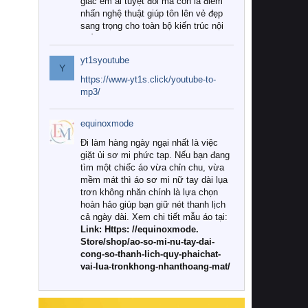
giác êm ái tuyệt đối mà còn là điểm
nhấn nghệ thuật giúp tôn lên vẻ đẹp
sang trọng cho toàn bộ kiến trúc nội
thất.
yt1syoutube
Tuy nhiên, giữa thị trường đa dạng
Y
với vô vàn thương hiệu và mẫu mã
https://www-yt1s.click/youtube-to-
như hiện nay, làm thế nào để chọn
mp3/
được những bộ chăn ga gối đệm cao
cấp thực sự chất lượng, phù hợp với
equinoxmode
khí hậu và nhu cầu sử dụng của gia
đình? Hãy cùng chúng tôi đi tìm lời
Đi làm hàng ngày ngại nhất là việc
giải đáp chi tiết qua bài viết dưới đây.
giặt ủi sơ mi phức tạp. Nếu bạn đang
tìm một chiếc áo vừa chỉn chu, vừa
1. Tại sao các gia đình hiện đại lại ưa
mềm mát thì áo sơ mi nữ tay dài lụa
chuộng chăn ga gối đệm cao cấp?
trơn không nhăn chính là lựa chọn
hoàn hảo giúp bạn giữ nét thanh lịch
Khác với các dòng sản phẩm thông
cả ngày dài. Xem chi tiết mẫu áo tại:
thường, những bộ chăn ga gối đệm
Link: Https: //equinoxmode.
cao cấp trải qua quy trình sản xuất
Store/shop/ao-so-mi-nu-tay-dai-
nghiêm ngặt từ khâu chọn lọc nguyên
cong-so-thanh-lich-quy-phaichat-
liệu tự nhiên đến công nghệ dệt
vai-lua-tronkhong-nhanthoang-mat/
nhuộm hiện đại không chứa hóa chất
độc hại. Khi sử dụng dòng sản phẩm
này, bạn sẽ cảm nhận rõ rệt sự khác