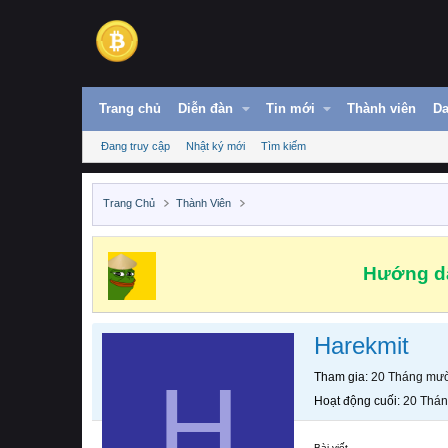
Trang chủ
Diễn đàn
Tin mới
Thành viên
Da
Đang truy cập
Nhật ký mới
Tìm kiếm
Trang Chủ
Thành Viên
Hướng dẫ
Harekmit
H
Tham gia
20 Tháng mườ
Hoạt động cuối
20 Thán
Bài viết