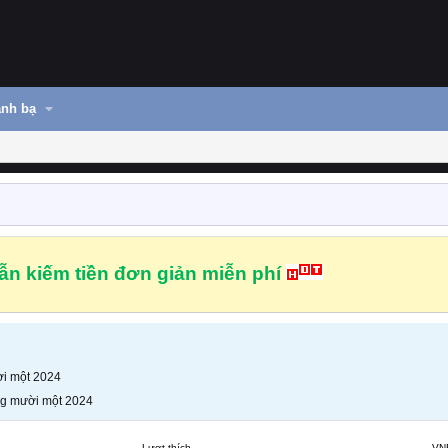
nh bạ
n kiếm tiền đơn giản miễn phí
i một 2024
g mười một 2024
Lượt thích
VN