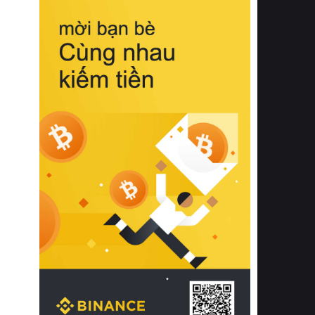
biệt từ bề mặt vải mềm mịn, khả năng
thoáng khí tuyệt vời cho đến độ đàn
hồi chuẩn xác của phần đệm nâng đỡ
cột sống.
Bên cạnh đó, việc lựa chọn các dòng
sản phẩm đạt chuẩn chất lượng quốc
tế còn giúp ngăn ngừa tình trạng kích
ứng da, hạn chế sự phát triển của vi
khuẩn và nấm mốc trong điều kiện
thời tiết nóng ẩm. Bạn có thể tìm hiểu
thêm các nghiên cứu khoa học về tác
động của giấc ngủ và môi trường
phòng ngủ đối với sức khỏe con
người tại Sleep Foundation (External
Link) để có cái nhìn toàn diện hơn.
2. Các tiêu chí vàng khi lựa chọn
chăn ga gối đệm cao cấp cho phòng
ngủ
Để sở hữu một bộ chăn ga gối đệm
cao cấp hoàn hảo cả về thẩm mỹ lẫn
công năng, người tiêu dùng cần cân
nhắc kỹ lưỡng các tiêu chí quan trọng