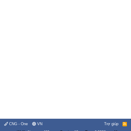
CNG - One
VN
Trợ giúp
R
S