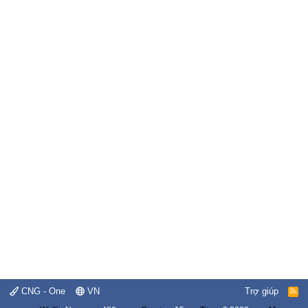
CNG - One
VN
Trợ giúp
R
S