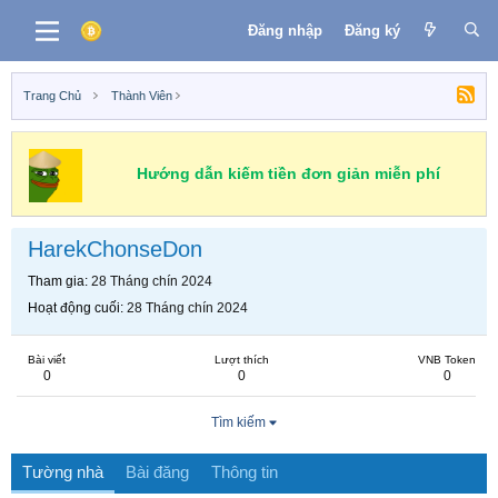
Đăng nhập
Đăng ký
Trang Chủ
Thành Viên
Hướng dẫn kiếm tiền đơn giản miễn phí
HarekChonseDon
Tham gia
28 Tháng chín 2024
Hoạt động cuối
28 Tháng chín 2024
Bài viết
Lượt thích
VNB Token
0
0
0
Tìm kiếm
Tường nhà
Bài đăng
Thông tin