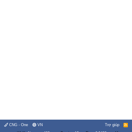
CNG - One
VN
Trợ giúp
R
S