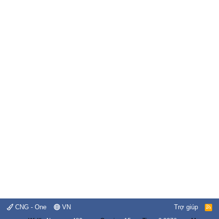
CNG - One
VN
Trợ giúp
R
S