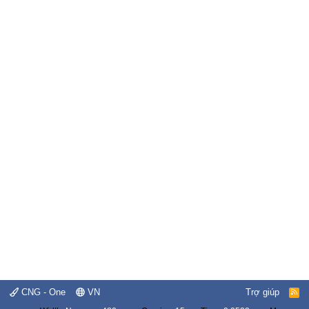
CNG - One
VN
Trợ giúp
R
S