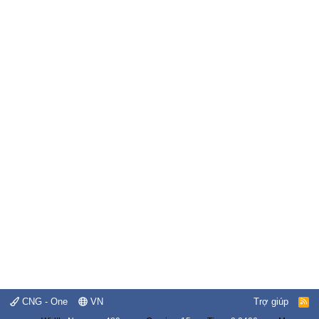
CNG - One
VN
Trợ giúp
R
S