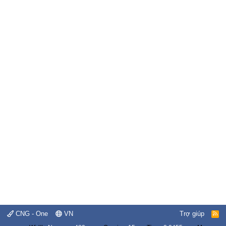
CNG - One
VN
Trợ giúp
R
S