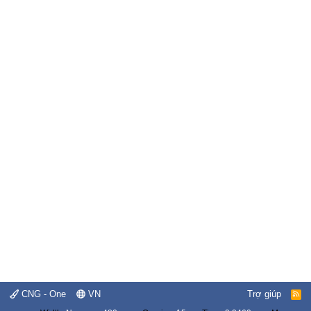
CNG - One
VN
Trợ giúp
R
S