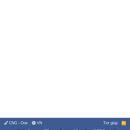
CNG - One
VN
Trợ giúp
R
S