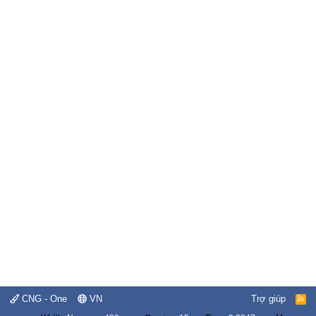
CNG - One
VN
Trợ giúp
R
S